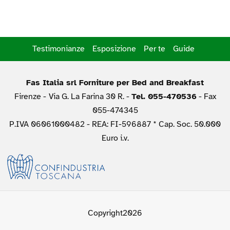
Testimonianze
Esposizione
Per te
Guide
Fas Italia srl Forniture per Bed and Breakfast
Firenze -
Via G. La Farina 30 R. -
Tel. 055-470536
- Fax
055-474345
P.IVA 06061000482 - REA: FI-596887 * Cap. Soc. 50.000
Euro i.v.
Copyright2026