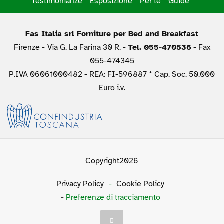
Testimonianze
Esposizione
Per te
Guide
Fas Italia srl Forniture per Bed and Breakfast
Firenze -
Via G. La Farina 30 R. -
Tel. 055-470536
- Fax
055-474345
P.IVA 06061000482 - REA: FI-596887 * Cap. Soc. 50.000
Euro i.v.
Copyright2026
Privacy Policy
-
Cookie Policy
-
Preferenze di tracciamento