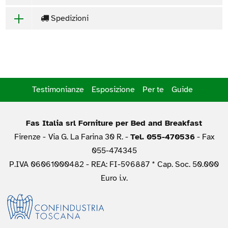
Spedizioni
Testimonianze
Esposizione
Per te
Guide
Fas Italia srl Forniture per Bed and Breakfast
Firenze -
Via G. La Farina 30 R. -
Tel. 055-470536
- Fax
055-474345
P.IVA 06061000482 - REA: FI-596887 * Cap. Soc. 50.000
Euro i.v.