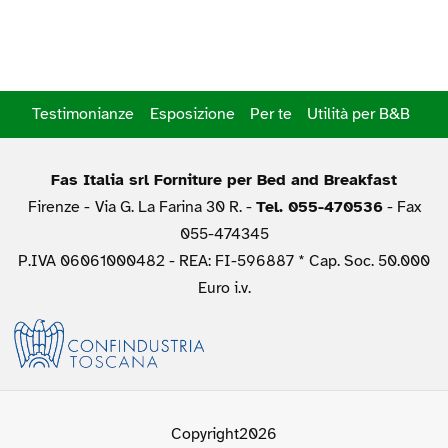
Testimonianze
Esposizione
Per te
Utilità per B&B
Fas Italia srl Forniture per Bed and Breakfast
Firenze -
Via G. La Farina 30 R. -
Tel. 055-470536
- Fax
055-474345
P.IVA 06061000482 - REA: FI-596887 * Cap. Soc. 50.000
Euro i.v.
Copyright2026