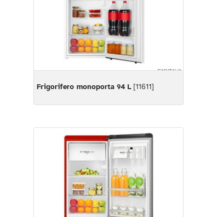
Frigorifero monoporta 94 L
[11611]