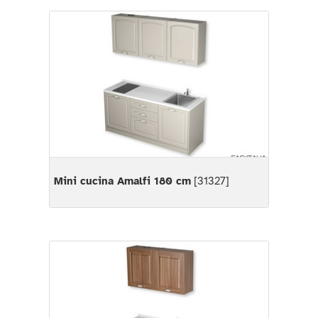
Mini cucina Amalfi 180 cm
[31327]