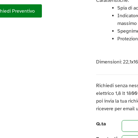
Caratteristiche:
Spia di a
hiedi Preventivo
Indicatore
massimo i
Spegnime
Protezion
Dimensioni: 22,1x1
Richiedi senza ness
elettrico 1,8 lt 1800
poi invia la tua ric
ricevere per email 
Q.ta