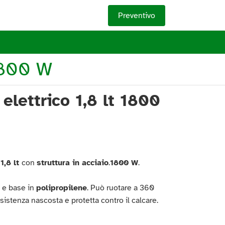
Preventivo
1800 W
 elettrico 1,8 lt 1800
 1,8 lt
con
struttura in acciaio
.
1800 W
.
o e base in
polipropilene
. Può ruotare a 360
sistenza nascosta e protetta contro il calcare.