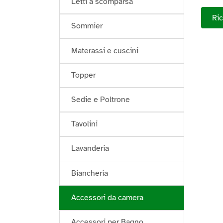
Letti a scomparsa
Ric
Sommier
Materassi e cuscini
Topper
Sedie e Poltrone
Tavolini
Lavanderia
Biancheria
Accessori da camera
Accessori per Bagno