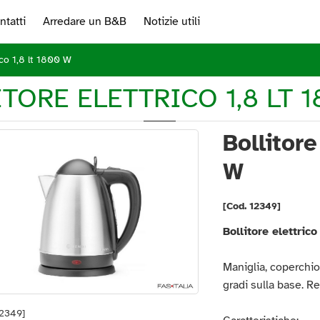
ntatti
Arredare un B&B
Notizie utili
ico 1,8 lt 1800 W
TORE ELETTRICO 1,8 LT 
Bollitore
W
[Cod. 12349]
Bollitore elettrico
Maniglia, coperchi
gradi sulla base. Re
12349]