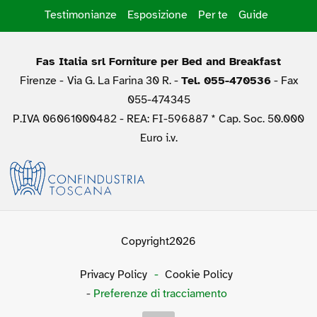
Testimonianze
Esposizione
Per te
Guide
Fas Italia srl Forniture per Bed and Breakfast
Firenze -
Via G. La Farina 30 R. -
Tel. 055-470536
- Fax
055-474345
P.IVA 06061000482 - REA: FI-596887 * Cap. Soc. 50.000
Euro i.v.
Copyright2026
Privacy Policy
-
Cookie Policy
-
Preferenze di tracciamento