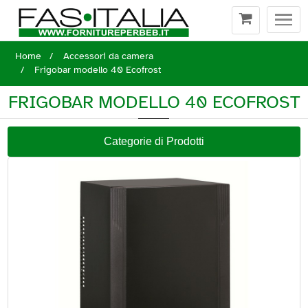
Togg
navi
Home
Accessori da camera
Frigobar modello 40 Ecofrost
FRIGOBAR MODELLO 40 ECOFROST
Categorie di Prodotti