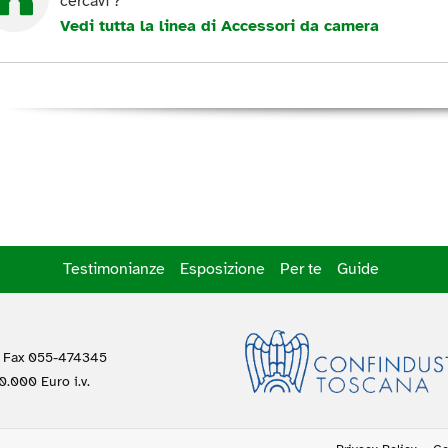
cercavi ?
Vedi tutta la linea di Accessori da camera
Testimonianze
Esposizione
Per te
Guide
 Fax 055-474345
.000 Euro i.v.