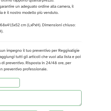
n ottimo rapporto qualità/prezzo.
rantire un adeguato ordine alla camera, il
ia è il nostro modello più venduto.
 68x41,5x52 cm (LxPxH). Dimensioni chiuso:
).
un impegno il tuo preventivo per Reggivaligie
ggiungi tutti gli articoli che vuoi alla lista e poi
ta di preventivo. Risposta in 24/48 ore, per
un preventivo professionale.