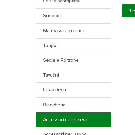
Letti a scomparsa
Ric
Sommier
Materassi e cuscini
Topper
Sedie e Poltrone
Tavolini
Lavanderia
Biancheria
Accessori da camera
Accessori per Bagno