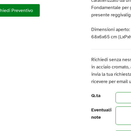
caratterizzato da u
Fondamentale per ga
hiedi Preventivo
presente reggivalig
Dimensioni aperto:
68x6x65 cm (LxPxH
Richiedi senza ness
in acciaio cromato, a
invia la tua richies
ricevere per email 
Q.ta
Eventuali
note