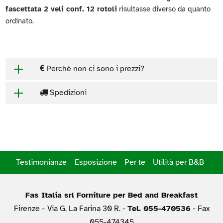
fascettata 2 veli conf. 12 rotoli
risultasse diverso da quanto
ordinato.
Perchè non ci sono i prezzi?
Spedizioni
Testimonianze
Esposizione
Per te
Utilità per B&B
Fas Italia srl Forniture per Bed and Breakfast
Firenze -
Via G. La Farina 30 R. -
Tel. 055-470536
- Fax
055-474345