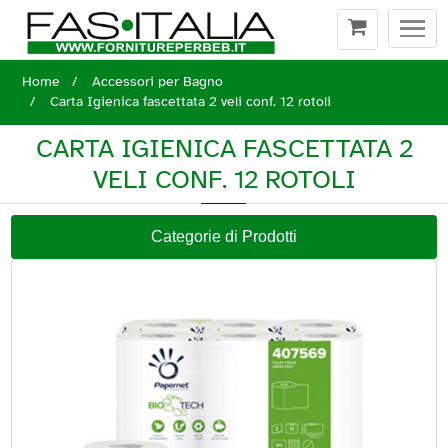
Togg
navi
Home
Accessori per Bagno
Carta Igienica fascettata 2 veli conf. 12 rotoli
CARTA IGIENICA FASCETTATA 2
VELI CONF. 12 ROTOLI
Categorie di Prodotti