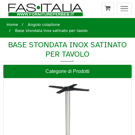
Togg
navi
Home
Angolo colazione
Base stondata inox satinato per tavolo
BASE STONDATA INOX SATINATO
PER TAVOLO
Categorie di Prodotti