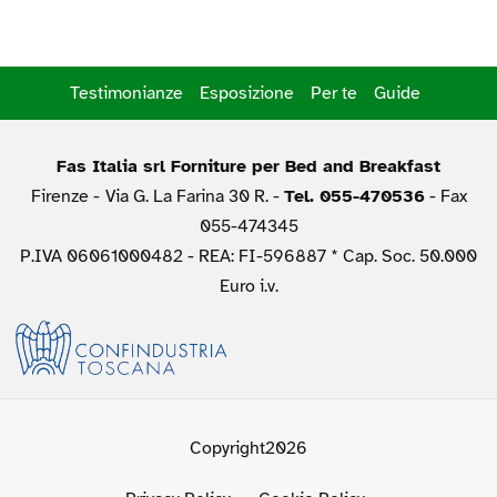
Testimonianze
Esposizione
Per te
Guide
Fas Italia srl Forniture per Bed and Breakfast
Firenze -
Via G. La Farina 30 R. -
Tel. 055-470536
- Fax
055-474345
P.IVA 06061000482 - REA: FI-596887 * Cap. Soc. 50.000
Euro i.v.
Copyright2026