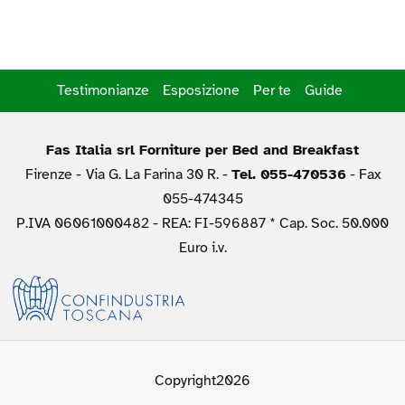
Testimonianze
Esposizione
Per te
Guide
Fas Italia srl Forniture per Bed and Breakfast
Firenze -
Via G. La Farina 30 R. -
Tel. 055-470536
- Fax
055-474345
P.IVA 06061000482 - REA: FI-596887 * Cap. Soc. 50.000
Euro i.v.
Copyright2026