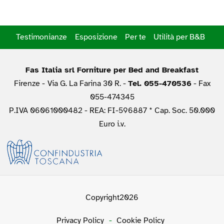
Testimonianze
Esposizione
Per te
Utilità per B&B
Fas Italia srl Forniture per Bed and Breakfast
Firenze -
Via G. La Farina 30 R. -
Tel. 055-470536
- Fax
055-474345
P.IVA 06061000482 - REA: FI-596887 * Cap. Soc. 50.000
Euro i.v.
Copyright2026
Privacy Policy
-
Cookie Policy