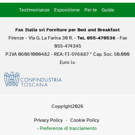
Testimonianze
Esposizione
Per te
Guide
Fas Italia srl Forniture per Bed and Breakfast
Firenze -
Via G. La Farina 30 R. -
Tel. 055-470536
- Fax
055-474345
P.IVA 06061000482 - REA: FI-596887 * Cap. Soc. 50.000
Euro i.v.
Copyright2026
Privacy Policy
-
Cookie Policy
-
Preferenze di tracciamento