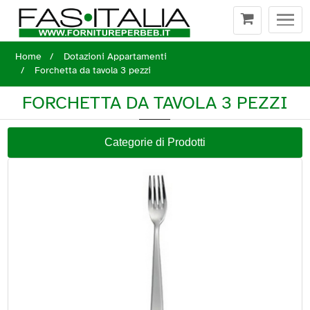
Togg
navi
Home
Dotazioni Appartamenti
Forchetta da tavola 3 pezzi
FORCHETTA DA TAVOLA 3 PEZZI
Categorie di Prodotti