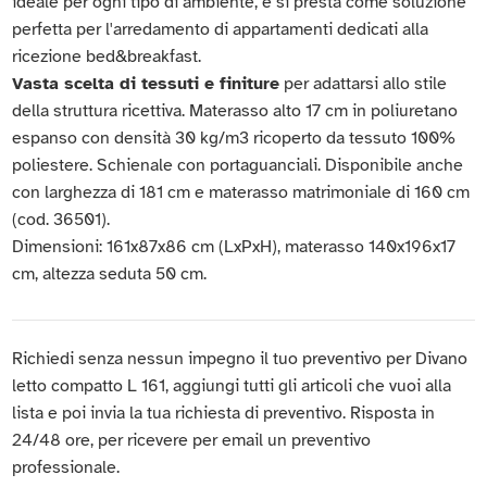
ideale per ogni tipo di ambiente, e si presta come soluzione
perfetta per l'arredamento di appartamenti dedicati alla
ricezione bed&breakfast.
Vasta scelta di tessuti e finiture
per adattarsi allo stile
della struttura ricettiva. Materasso alto 17 cm in poliuretano
espanso con densità 30 kg/m3 ricoperto da tessuto 100%
poliestere. Schienale con portaguanciali. Disponibile anche
con larghezza di 181 cm e materasso matrimoniale di 160 cm
(cod. 36501).
Dimensioni: 161x87x86 cm (LxPxH), materasso 140x196x17
cm, altezza seduta 50 cm.
Richiedi senza nessun impegno il tuo preventivo per Divano
letto compatto L 161, aggiungi tutti gli articoli che vuoi alla
lista e poi invia la tua richiesta di preventivo. Risposta in
24/48 ore, per ricevere per email un preventivo
professionale.