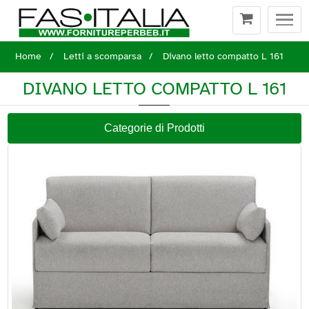
Togg
navi
Home
Letti a scomparsa
Divano letto compatto L 161
DIVANO LETTO COMPATTO L 161
Categorie di Prodotti