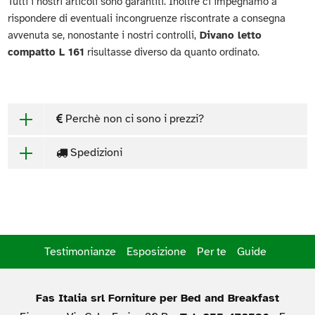
Tutti i nostri articoli sono garantiti. Inoltre ci impegnamo a
rispondere di eventuali incongruenze riscontrate a consegna
avvenuta se, nonostante i nostri controlli,
Divano letto
compatto L 161
risultasse diverso da quanto ordinato.
Perchè non ci sono i prezzi?
Spedizioni
Testimonianze
Esposizione
Per te
Guide
Fas Italia srl Forniture per Bed and Breakfast