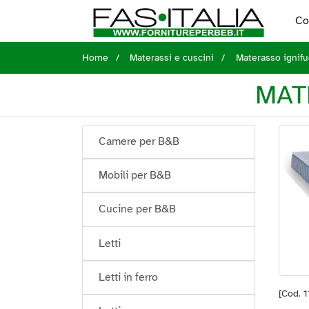
Co
Home
Materassi e cuscini
Materasso ignif
MAT
Camere per B&B
Mobili per B&B
Cucine per B&B
Letti
Letti in ferro
[Cod. 