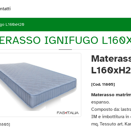
ntatti
ugo L160xH20
ERASSO IGNIFUGO L160
Materass
L160xH
[Cod. 11805]
Materasso matrim
espanso.
Composto da: lastra
IM e imbottitura in 
mq. Tessuto art. Ka
11805]