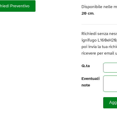
hiedi Preventivo
Disponibile nelle 
20 cm
.
Richiedi senza nes
ignifugo L160xH20, a
poi invia la tua ric
ricevere per email 
Q.ta
Eventuali
note
Aggi