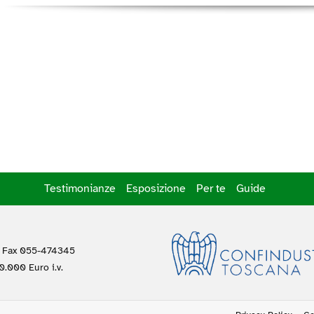
Testimonianze
Esposizione
Per te
Guide
 Fax 055-474345
.000 Euro i.v.