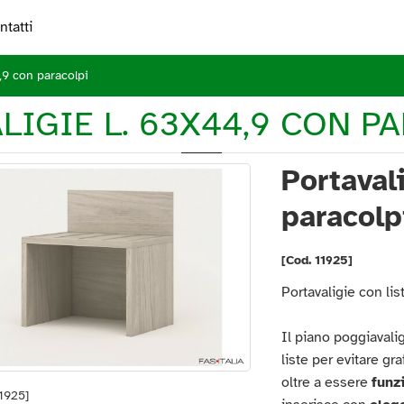
ntatti
,9 con paracolpi
LIGIE L. 63X44,9 CON P
Portaval
paracolp
[Cod. 11925]
Portavaligie con lis
Il piano poggiavalig
liste per evitare gr
oltre a essere
funz
11925]