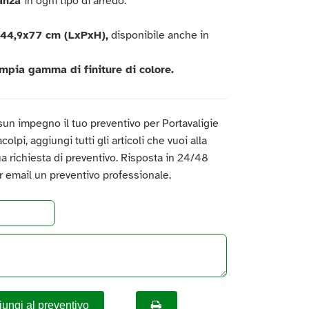
anza
in ogni tipo di arredo.
x44,9x77 cm (LxPxH),
disponibile anche in
mpia gamma di finiture di colore.
un impegno il tuo preventivo per Portavaligie
olpi, aggiungi tutti gli articoli che vuoi alla
 tua richiesta di preventivo. Risposta in 24/48
er email un preventivo professionale.
ungi al preventivo