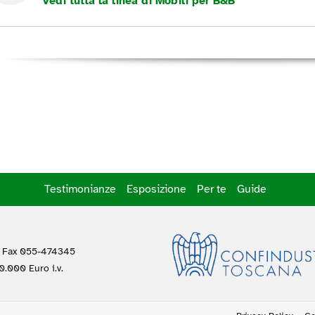
Vedi tutta la linea di Mobili per B&B
Testimonianze
Esposizione
Per te
Guide
 Fax 055-474345
.000 Euro i.v.