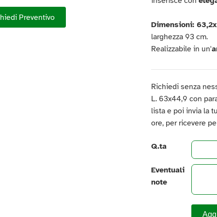
inserisce con
eleg
hiedi Preventivo
Dimensioni: 63,2
larghezza 93 cm.
Realizzabile in un'
a
Richiedi senza ness
L. 63x44,9 con parac
lista e poi invia la
ore, per ricevere p
Q.ta
Eventuali
note
Aggi