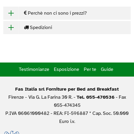
Perchè non ci sono i prezzi?
Spedizioni
Testimonianze
Esposizione
Per te
Guide
Fas Italia srl Forniture per Bed and Breakfast
Firenze -
Via G. La Farina 30 R. -
Tel. 055-470536
- Fax
055-474345
P.IVA 06061000482 - REA: FI-596887 * Cap. Soc. 50.000
Euro i.v.