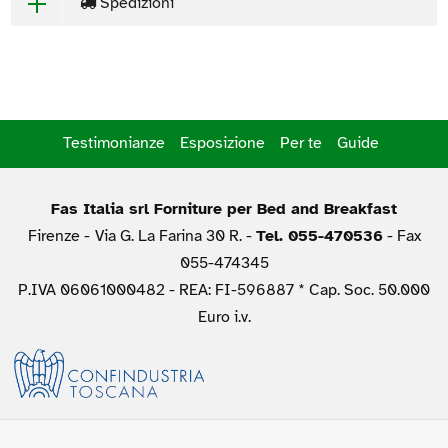
Spedizioni
Testimonianze
Esposizione
Per te
Guide
Fas Italia srl Forniture per Bed and Breakfast
Firenze -
Via G. La Farina 30 R. -
Tel. 055-470536
- Fax
055-474345
P.IVA 06061000482 - REA: FI-596887 * Cap. Soc. 50.000
Euro i.v.