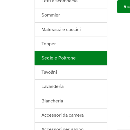
Letti a scomparsa
Ric
Sommier
Materassi e cuscini
Topper
Sedie e Poltrone
Tavolini
Lavanderia
Biancheria
Accessori da camera
Accessori per Bagno