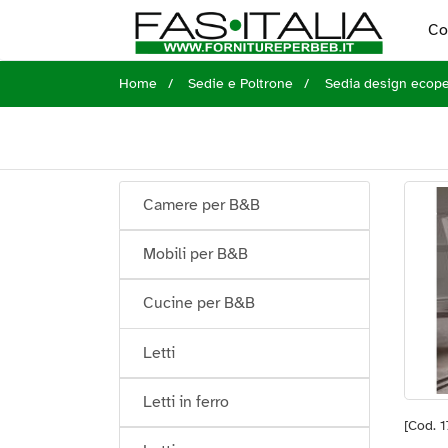
Co
Home
Sedie e Poltrone
Sedia design ecope
Camere per B&B
Mobili per B&B
Cucine per B&B
Letti
Letti in ferro
[Cod. 1