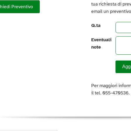
tua richiesta di pre
hiedi Preventivo
email un preventivo
Q.ta
Eventuali
note
Aggi
Per maggiori inform
il tel. 055-470536.