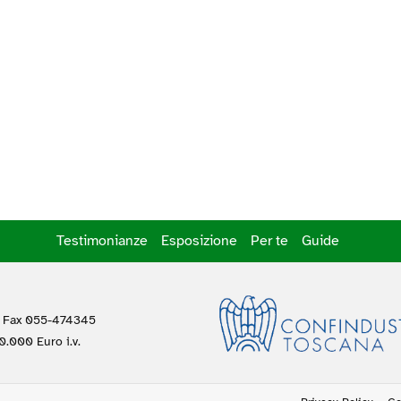
Testimonianze
Esposizione
Per te
Guide
 Fax 055-474345
.000 Euro i.v.