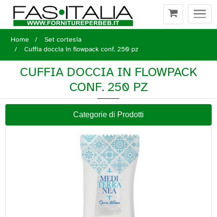
Togg
navi
Home
Set cortesia
Cuffia doccia in flowpack conf. 250 pz
CUFFIA DOCCIA IN FLOWPACK
CONF. 250 PZ
Categorie di Prodotti