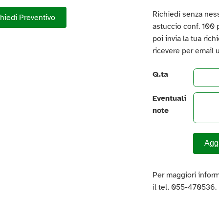
Richiedi senza ness
hiedi Preventivo
astuccio conf. 100 pz
poi invia la tua ric
ricevere per email 
Q.ta
Eventuali
note
Aggi
Per maggiori inform
il tel. 055-470536.