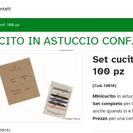
ntatti
onf. 100 pz
CITO IN ASTUCCIO CONF.
Set cuci
100 pz
[Cod. 13018]
Minicucito
in astuc
Set completo
per l
anche quando si è f
Prezzo
per una co
13018]