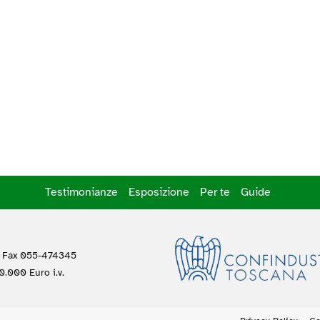
Testimonianze
Esposizione
Per te
Guide
 Fax 055-474345
.000 Euro i.v.