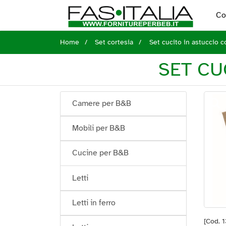
Co
Home
Set cortesia
Set cucito in astuccio c
SET CU
Camere per B&B
Mobili per B&B
Cucine per B&B
Letti
Letti in ferro
[Cod. 