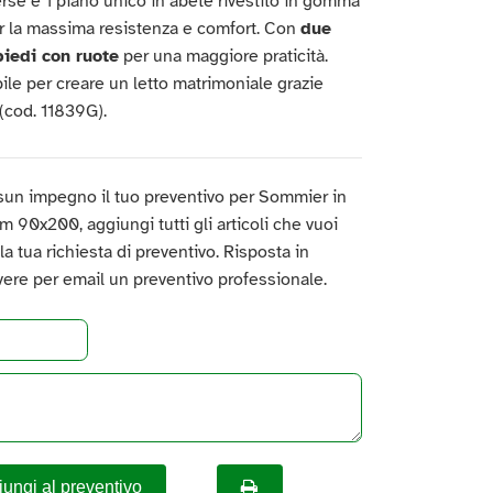
verse e 1 piano unico in abete rivestito in gomma
er la massima resistenza e comfort. Con
due
piedi con ruote
per una maggiore praticità.
le per creare un letto matrimoniale grazie
 (cod. 11839G).
sun impegno il tuo preventivo per Sommier in
m 90x200, aggiungi tutti gli articoli che vuoi
a la tua richiesta di preventivo. Risposta in
vere per email un preventivo professionale.
ungi al preventivo