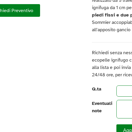
realizzato da 5 tra
ignifuga da 1 cm p
hiedi Preventivo
piedi fissi e due 
Sommier accoppiabi
all'apposito gancio
Richiedi senza nes
ecopelle ignifugo c
alla lista e poi invi
24/48 ore, per rice
Q.ta
Eventuali
note
Aggi