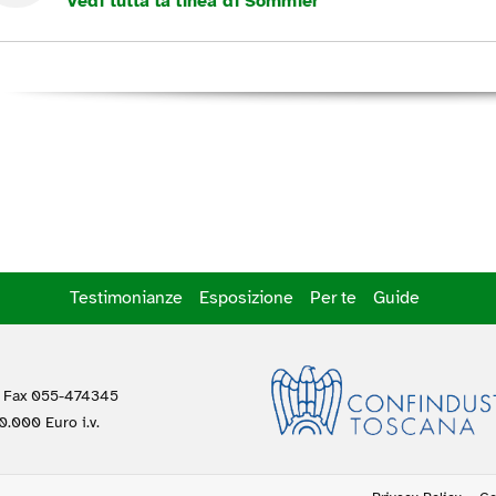
Vedi tutta la linea di Sommier
Testimonianze
Esposizione
Per te
Guide
 Fax 055-474345
.000 Euro i.v.