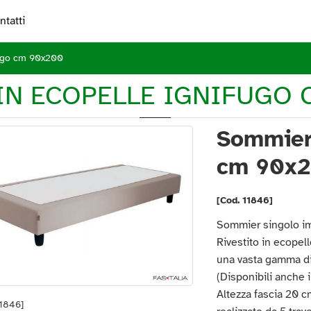
ntatti
fugo cm 90x200
IN ECOPELLE IGNIFUGO 
Sommier 
cm 90x
[Cod. 11846]
Sommier singolo im
Rivestito in ecopell
una vasta gamma di
(Disponibili anche i
Altezza fascia 20 cm
11846]