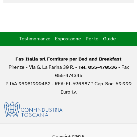
Testimonianze
Esposizione
Per te
Guide
Fas Italia srl Forniture per Bed and Breakfast
Firenze -
Via G. La Farina 30 R. -
Tel. 055-470536
- Fax
055-474345
P.IVA 06061000482 - REA: FI-596887 * Cap. Soc. 50.000
Euro i.v.
Copyright2026