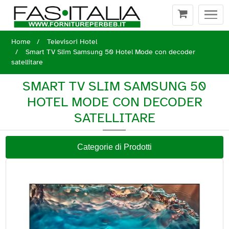
Togg
navi
Home
Televisori Hotel
Smart TV Slim Samsung 50 Hotel Mode con decoder
satellitare
SMART TV SLIM SAMSUNG 50
HOTEL MODE CON DECODER
SATELLITARE
Categorie di Prodotti