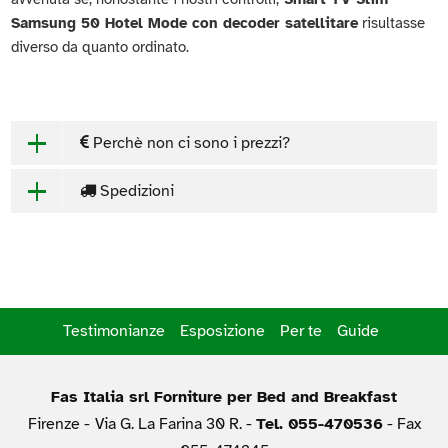
Samsung 50 Hotel Mode con decoder satellitare
risultasse
diverso da quanto ordinato.
Perchè non ci sono i prezzi?
Spedizioni
Testimonianze
Esposizione
Per te
Guide
Fas Italia srl Forniture per Bed and Breakfast
Firenze -
Via G. La Farina 30 R. -
Tel. 055-470536
- Fax